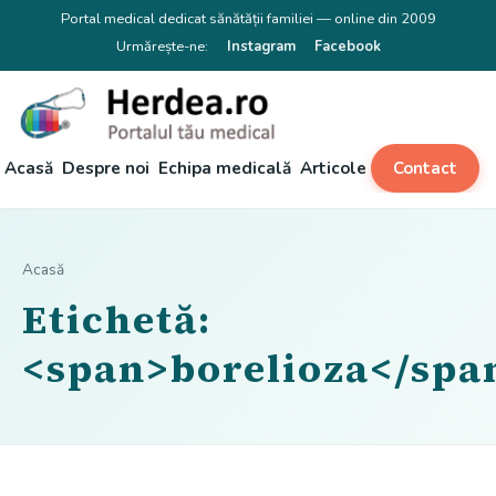
Portal medical dedicat sănătății familiei — online din 2009
Urmărește-ne:
Instagram
Facebook
Acasă
Despre noi
Echipa medicală
Articole
Contact
Acasă
Etichetă:
<span>borelioza</spa