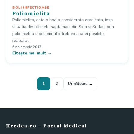
BOLI INFECTIOASE
Poliomielita
Poliomielita, este o boala considerata eradicata, insa
situatia din ultimele saptamani din Siria si Sudan, pun
poliomielita sub semnul intrebarii a unei posibile
reaparatii.
6 noiembrie 2013
Citește mai mult →
Paginație artic
1
2
Următoare →
Herdea.ro – Portal Medical