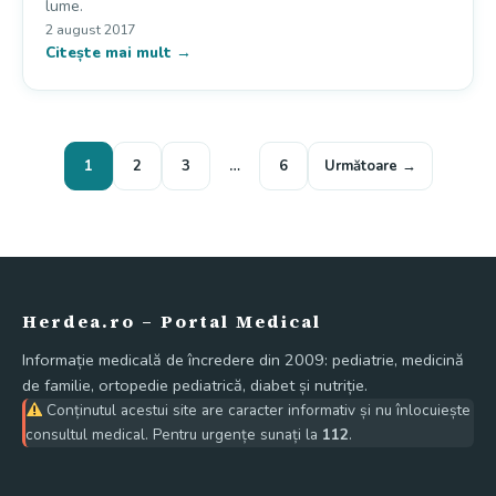
lume.
2 august 2017
Citește mai mult →
Paginație artic
1
2
3
…
6
Următoare →
Herdea.ro – Portal Medical
Informație medicală de încredere din 2009: pediatrie, medicină
de familie, ortopedie pediatrică, diabet și nutriție.
Conținutul acestui site are caracter informativ și nu înlocuiește
consultul medical. Pentru urgențe sunați la
112
.