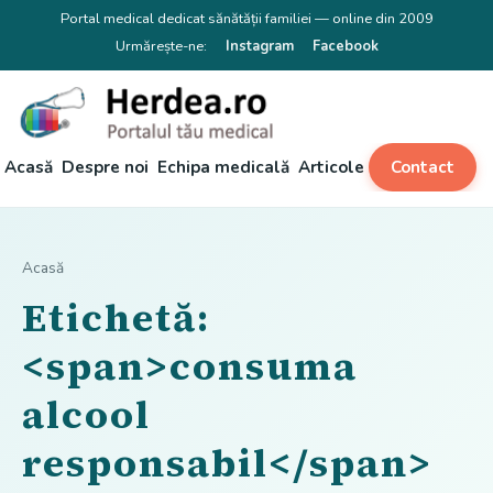
Portal medical dedicat sănătății familiei — online din 2009
Urmărește-ne:
Instagram
Facebook
Acasă
Despre noi
Echipa medicală
Articole
Contact
Acasă
Etichetă:
<span>consuma
alcool
responsabil</span>