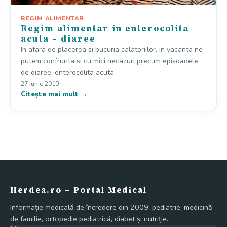
REGIM ALIMENTAR
Regim alimentar in enterocolita
acuta – diaree
In afara de placerea si bucuria calatoriilor, in vacanta ne
putem confrunta si cu mici necazuri precum episoadele
de diaree, enterocolita acuta.
27 iunie 2010
Citește mai mult →
Herdea.ro – Portal Medical
Informație medicală de încredere din 2009: pediatrie, medicină
de familie, ortopedie pediatrică, diabet și nutriție.