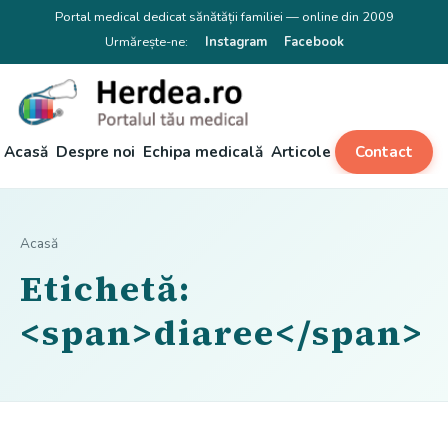
Portal medical dedicat sănătății familiei — online din 2009
Urmărește-ne:
Instagram
Facebook
Acasă
Despre noi
Echipa medicală
Articole
Contact
Acasă
Etichetă:
<span>diaree</span>