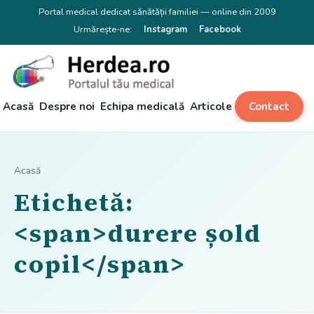
Portal medical dedicat sănătății familiei — online din 2009
Urmărește-ne:
Instagram
Facebook
Acasă
Despre noi
Echipa medicală
Articole
Contact
Acasă
Etichetă:
<span>durere șold
copil</span>