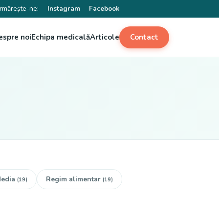
rmărește-ne:
Instagram
Facebook
espre noi
Echipa medicală
Articole
Contact
edia
Regim alimentar
(19)
(19)