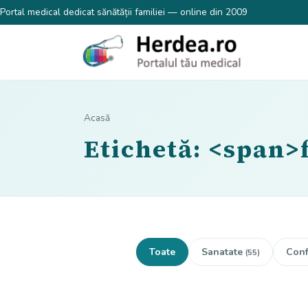
Portal medical dedicat sănătății familiei — online din 2009
Acasă
Etichetă: <span
Toate
Sanatate
Conf
(55)