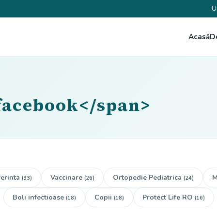
U
Acasă
D
>facebook</span>
erinta
Vaccinare
Ortopedie Pediatrica
M
(33)
(26)
(24)
Boli infectioase
Copii
Protect Life RO
(18)
(18)
(16)