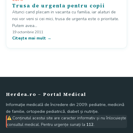
Trusa de urgenta pentru copii
Atunci cand plecam in vacanta cu familia, iar alaturi de
noi vor veni si cei mici, trusa de urgenta este o prioritate.
Putem avea…
19 octombrie 2011
Citește mai mult →
Herdea.ro – Portal Medical
Informație medicală de încredere din 2009: pediatrie, medicină
de familie, ortopedie pediatrică, diabet și nutriție.
Conținutul acestui site are caracter informativ și nu înlocuiește
consultul medical. Pentru urgențe sunați la
112
.