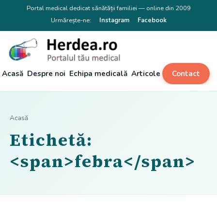
Portal medical dedicat sănătății familiei — online din 2009
Urmărește-ne:
Instagram
Facebook
Acasă
Despre noi
Echipa medicală
Articole
Contact
Acasă
Etichetă:
<span>febra</span>