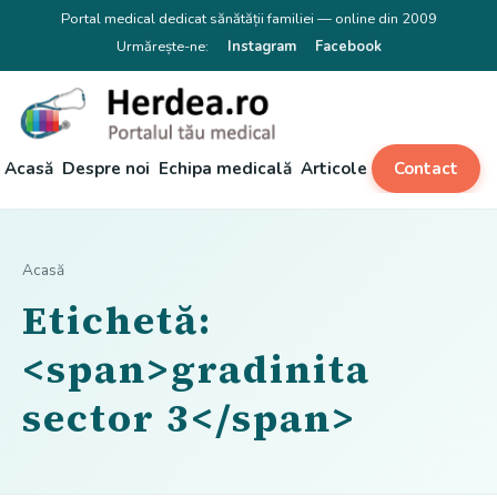
Portal medical dedicat sănătății familiei — online din 2009
Urmărește-ne:
Instagram
Facebook
Acasă
Despre noi
Echipa medicală
Articole
Contact
Acasă
Etichetă:
<span>gradinita
sector 3</span>