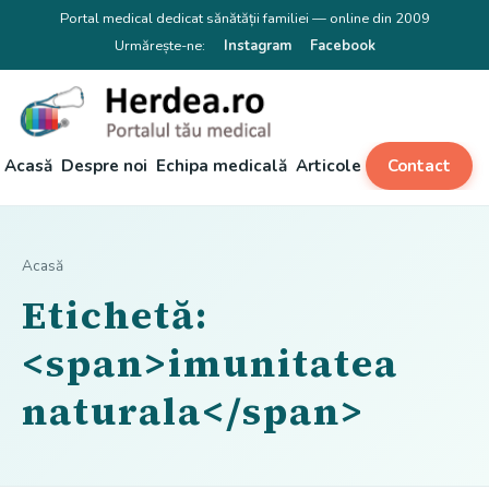
Portal medical dedicat sănătății familiei — online din 2009
Urmărește-ne:
Instagram
Facebook
Acasă
Despre noi
Echipa medicală
Articole
Contact
Acasă
Etichetă:
<span>imunitatea
naturala</span>