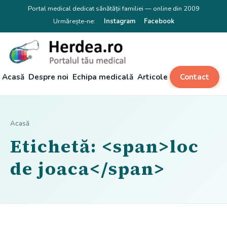
Portal medical dedicat sănătății familiei — online din 2009
Urmărește-ne:
Instagram
Facebook
Acasă
Despre noi
Echipa medicală
Articole
Contact
Acasă
Etichetă: <span>loc
de joaca</span>