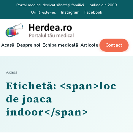
Portal medical dedicat sănătății familiei — online din 2009
Urmărește-ne:
Instagram
Facebook
Acasă
Despre noi
Echipa medicală
Articole
Contact
Acasă
Etichetă: <span>loc
de joaca
indoor</span>