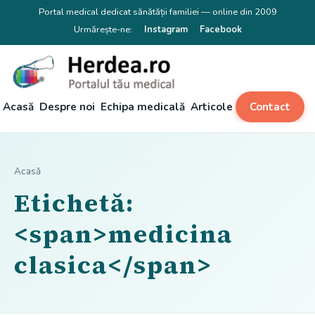
Portal medical dedicat sănătății familiei — online din 2009
Urmărește-ne:
Instagram
Facebook
Acasă
Despre noi
Echipa medicală
Articole
Contact
Acasă
Etichetă:
<span>medicina
clasica</span>