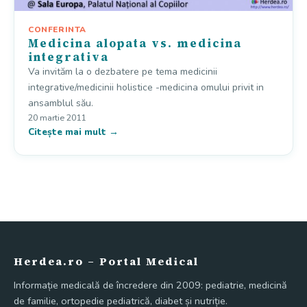
CONFERINTA
Medicina alopata vs. medicina
integrativa
Va invităm la o dezbatere pe tema medicinii
integrative/medicinii holistice -medicina omului privit in
ansamblul său.
20 martie 2011
Citește mai mult →
Herdea.ro – Portal Medical
Informație medicală de încredere din 2009: pediatrie, medicină
de familie, ortopedie pediatrică, diabet și nutriție.