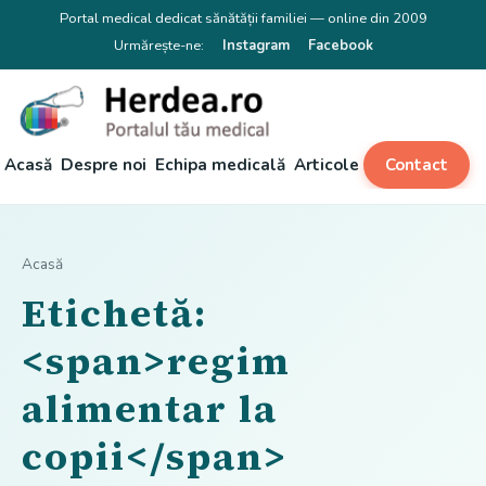
Portal medical dedicat sănătății familiei — online din 2009
Urmărește-ne:
Instagram
Facebook
Acasă
Despre noi
Echipa medicală
Articole
Contact
Acasă
Etichetă:
<span>regim
alimentar la
copii</span>