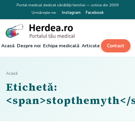
Portal medical dedicat sănătății familiei — online din 2009
Urmărește-ne:
Instagram
Facebook
Acasă
Despre noi
Echipa medicală
Articole
Contact
Acasă
Etichetă:
<span>stopthemyth</