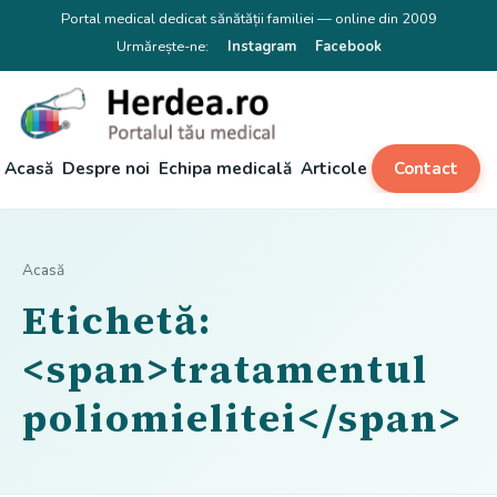
Portal medical dedicat sănătății familiei — online din 2009
Urmărește-ne:
Instagram
Facebook
Acasă
Despre noi
Echipa medicală
Articole
Contact
Acasă
Etichetă:
<span>tratamentul
poliomielitei</span>