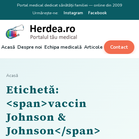
Portal medical dedicat sănătății familiei — online din 2009
Urmărește-ne:
Instagram
Facebook
Acasă
Despre noi
Echipa medicală
Articole
Contact
Acasă
Etichetă:
<span>vaccin
Johnson &
Johnson</span>