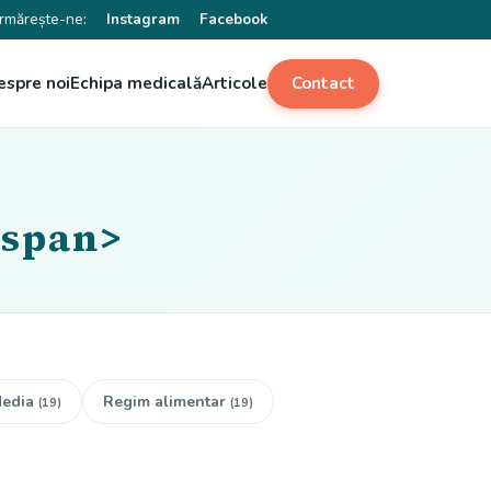
rmărește-ne:
Instagram
Facebook
espre noi
Echipa medicală
Articole
Contact
/span>
edia
Regim alimentar
(19)
(19)