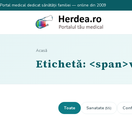
Portal medical dedicat sănătății familiei — online din 2009
Acasă
Etichetă: <span>
Toate
Sanatate
Conf
(55)