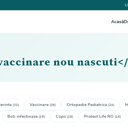
U
Acasă
D
vaccinare nou nascuti<
erinta
Vaccinare
Ortopedie Pediatrica
M
(33)
(26)
(24)
Boli infectioase
Copii
Protect Life RO
(18)
(18)
(16)