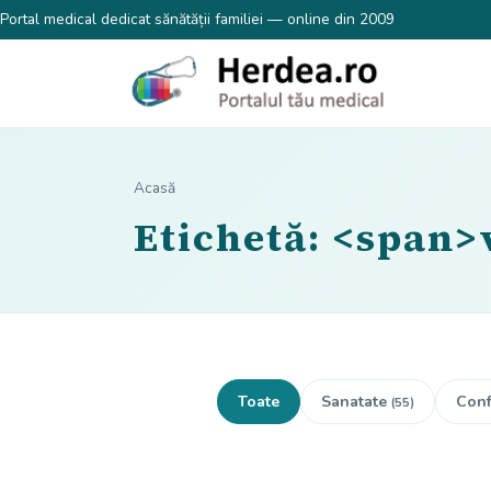
Portal medical dedicat sănătății familiei — online din 2009
Acasă
Etichetă: <span>
Toate
Sanatate
Conf
(55)