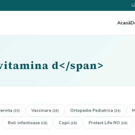
U
Acasă
D
vitamina d</span>
erinta
Vaccinare
Ortopedie Pediatrica
M
(33)
(26)
(24)
Boli infectioase
Copii
Protect Life RO
(18)
(18)
(16)