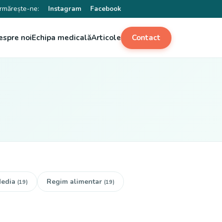
rmărește-ne:
Instagram
Facebook
espre noi
Echipa medicală
Articole
Contact
edia
Regim alimentar
(19)
(19)