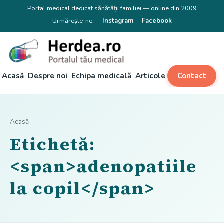
Portal medical dedicat sănătății familiei — online din 2009
Urmărește-ne:
Instagram
Facebook
Acasă
Despre noi
Echipa medicală
Articole
Contact
Acasă
Etichetă:
<span>adenopatiile
la copil</span>