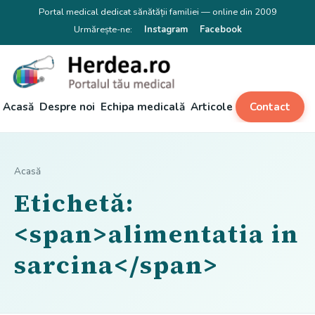
Portal medical dedicat sănătății familiei — online din 2009
Urmărește-ne:
Instagram
Facebook
Acasă
Despre noi
Echipa medicală
Articole
Contact
Acasă
Etichetă:
<span>alimentatia in
sarcina</span>