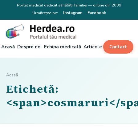
Portal medical dedicat sănătății familiei — online din 2009
Urmărește-ne:
Instagram
Facebook
Acasă
Despre noi
Echipa medicală
Articole
Contact
Acasă
Etichetă:
<span>cosmaruri</sp