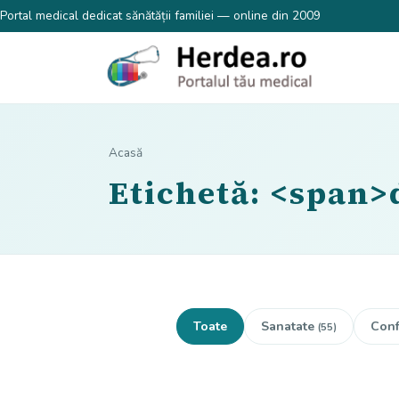
Portal medical dedicat sănătății familiei — online din 2009
Acasă
Etichetă: <span>
Toate
Sanatate
Conf
(55)