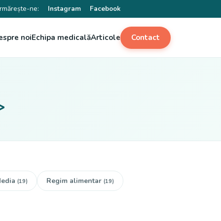
rmărește-ne:
Instagram
Facebook
espre noi
Echipa medicală
Articole
Contact
>
edia
Regim alimentar
(19)
(19)