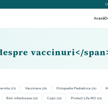
U
Acasă
D
despre vaccinuri</span
erinta
Vaccinare
Ortopedie Pediatrica
M
(33)
(26)
(24)
Boli infectioase
Copii
Protect Life RO
(18)
(18)
(16)