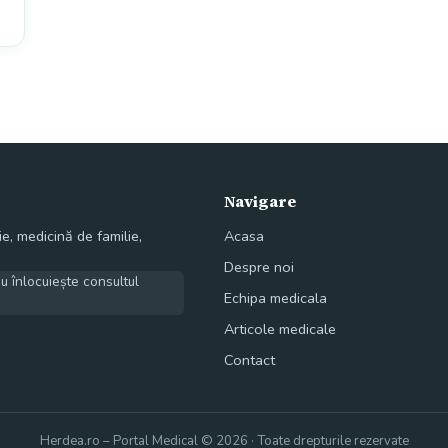
Navigare
e, medicină de familie,
Acasa
Despre noi
nu înlocuiește consultul
Echipa medicala
Articole medicale
Contact
Herdea.ro – Portal Medical © 2026 · Toate drepturile rezervate