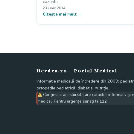
cazurile…
23 iunie 2014
Citește mai mult →
Herdea.ro – Portal Medical
Informație medicală de încredere din 2009: pediatri
ortopedie pediatrică, diabet și nutriție.
Conținutul acestui site are caracter informativ și 
medical. Pentru urgențe sunați la
112
.