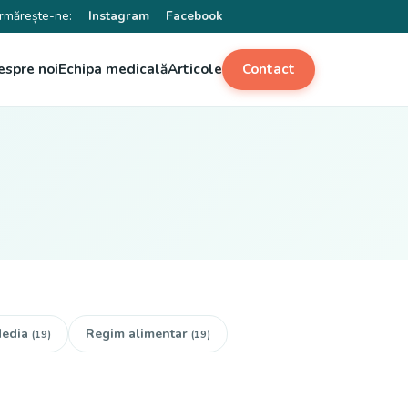
rmărește-ne:
Instagram
Facebook
espre noi
Echipa medicală
Articole
Contact
edia
Regim alimentar
(19)
(19)