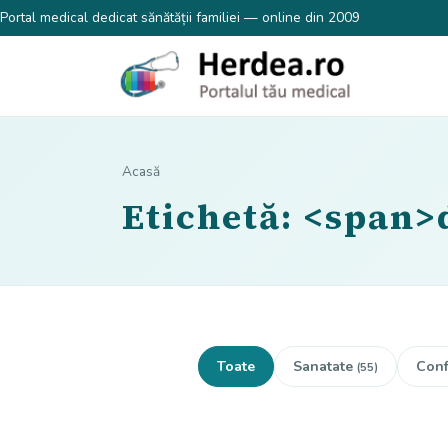
Portal medical dedicat sănătății familiei — online din 2009
Acasă
Etichetă: <span>
Toate
Sanatate
Conf
(55)