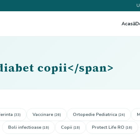
U
Acasă
D
diabet copii</span>
erinta
Vaccinare
Ortopedie Pediatrica
M
(33)
(26)
(24)
Boli infectioase
Copii
Protect Life RO
(18)
(18)
(16)