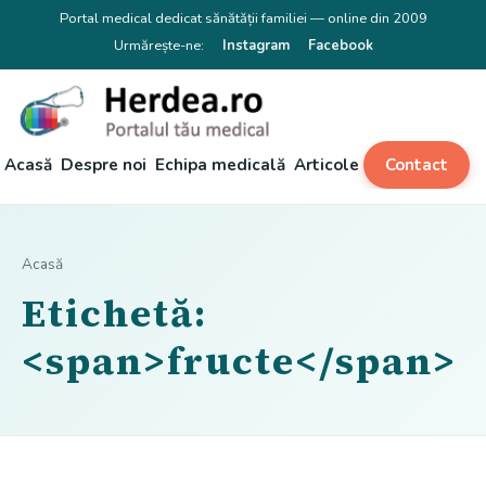
Portal medical dedicat sănătății familiei — online din 2009
Urmărește-ne:
Instagram
Facebook
Acasă
Despre noi
Echipa medicală
Articole
Contact
Acasă
Etichetă:
<span>fructe</span>