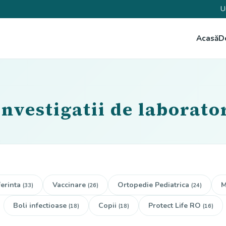
U
Acasă
D
investigatii de laborat
erinta
Vaccinare
Ortopedie Pediatrica
M
(33)
(26)
(24)
Boli infectioase
Copii
Protect Life RO
(18)
(18)
(16)