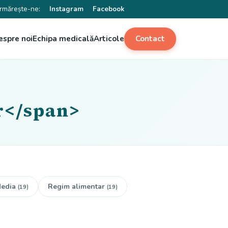
rmărește-ne:
Instagram
Facebook
espre noi
Echipa medicală
Articole
Contact
or</span>
edia
Regim alimentar
(19)
(19)