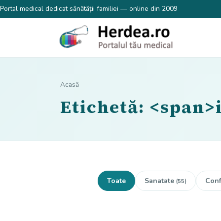
Portal medical dedicat sănătății familiei — online din 2009
Acasă
Etichetă: <span>
Toate
Sanatate
Conf
(55)