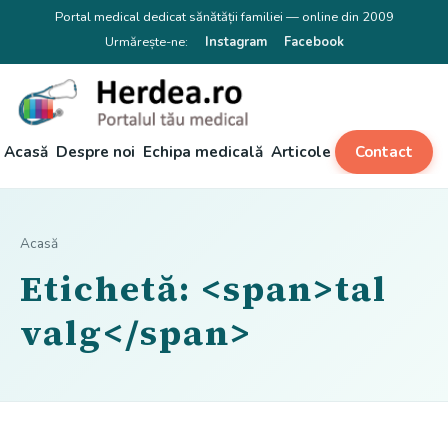
Portal medical dedicat sănătății familiei — online din 2009
Urmărește-ne:
Instagram
Facebook
Acasă
Despre noi
Echipa medicală
Articole
Contact
Acasă
Etichetă: <span>tal
valg</span>