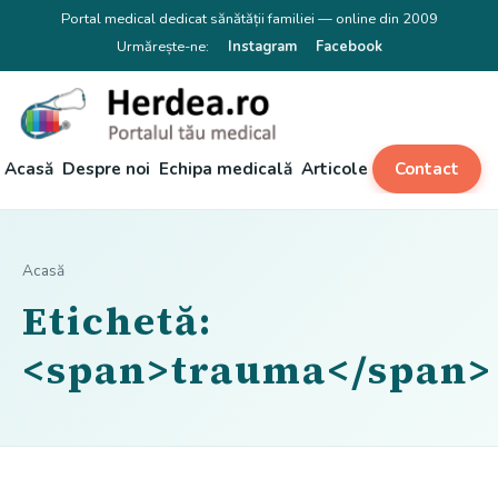
Portal medical dedicat sănătății familiei — online din 2009
Urmărește-ne:
Instagram
Facebook
Acasă
Despre noi
Echipa medicală
Articole
Contact
Acasă
Etichetă:
<span>trauma</span>