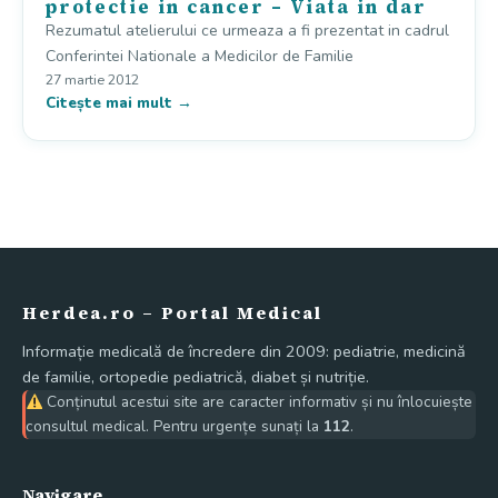
protectie in cancer – Viata in dar
Rezumatul atelierului ce urmeaza a fi prezentat in cadrul
Conferintei Nationale a Medicilor de Familie
27 martie 2012
Citește mai mult →
Herdea.ro – Portal Medical
Informație medicală de încredere din 2009: pediatrie, medicină
de familie, ortopedie pediatrică, diabet și nutriție.
Conținutul acestui site are caracter informativ și nu înlocuiește
consultul medical. Pentru urgențe sunați la
112
.
Navigare