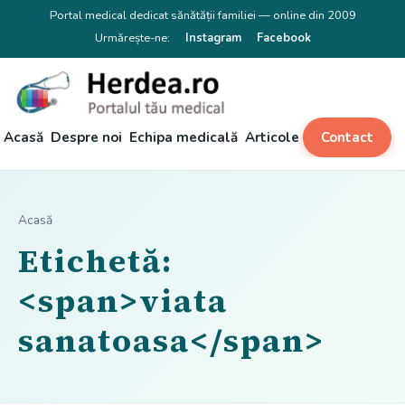
Portal medical dedicat sănătății familiei — online din 2009
Urmărește-ne:
Instagram
Facebook
Acasă
Despre noi
Echipa medicală
Articole
Contact
Acasă
Etichetă:
<span>viata
sanatoasa</span>