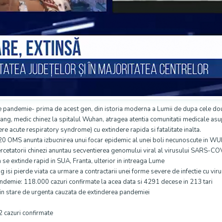
e pandemie- prima de acest gen, din istoria moderna a Lumii de dupa cele do
ang, medic chinez la spitalul Wuhan, atragea atentia comunitatii medicale asup
vere acute respiratory syndrome) cu extindere rapida si fatalitate inalta.
020 OMS anunta izbucnirea unui focar epidemic al unei boli necunoscute in W
ercetatorii chinezi anuntau secventierea genomului viral al virusului SARS-C
a se extinde rapid in SUA, Franta, ulterior in intreaga Lume
g isi pierde viata ca urmare a contractarii unei forme severe de infectie cu v
ndemie: 118.000 cazuri confirmate la acea data si 4291 decese in 213 tari
in stare de urgenta cauzata de extinderea pandemiei
 cazuri confirmate