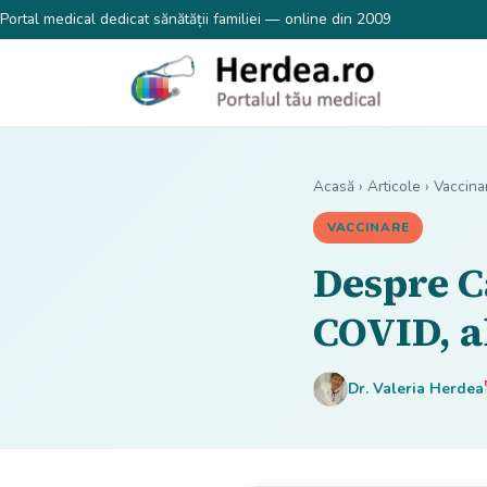
Portal medical dedicat sănătății familiei — online din 2009
Acasă
›
Articole
›
Vaccina
VACCINARE
Despre C
COVID, a
Dr. Valeria Herdea