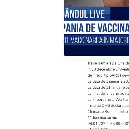
Traversam a 12 a luna d
In 30 decembrie Li Wenli
de infectii tip SARS ( se
La data de 1 ianuarie 2
La data de 11 ianuarie c
La final de ianuarie boal
La 7 februarie Li Wenlian
II martie OMS declara pa
16 martie Romania intra 
11 luni mai tarziu:
04.01.2020- 85,899,002