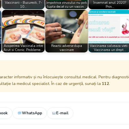
Vaccinarii - Bucuresti, 7-
Impotriva virusului nu poti
însemnat anul 2020?
10…
lupta decat cu un vaccin…
Prin…
Acoperirea Vaccinala intre
Reactii adverse dupa
Vaccinarea salveaza vieti 
Acut si Cronic. Probleme.…
vaccinare
Vaccinarea un drept…
aracter informativ și nu înlocuiește consultul medical. Pentru diagnosti
tație la medicul specialist. În caz de urgență, sunați la
112
.
book
WhatsApp
E-mail