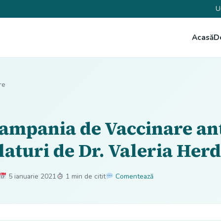
U
Acasă
D
re
ampania de Vaccinare ant
laturi de Dr. Valeria Her
5 ianuarie 2021
1 min de citit
Comentează