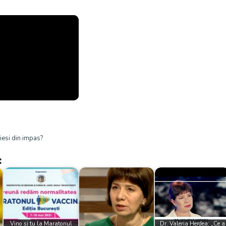
iesi din impas?
:
Vino si tu la Maratonul
Dr. Valeria Herdea: „Ce a