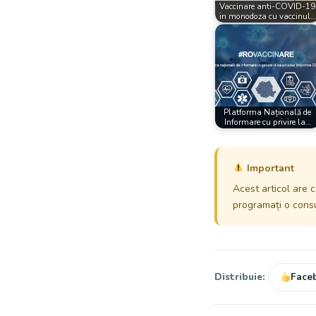
Vaccinare anti-COVID-19
in monodoza cu vaccinul…
Platforma Națională de
Informare cu privire la…
Important
Acest articol are c
programați o consul
Distribuie:
Face