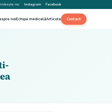
rmărește-ne:
Instagram
Facebook
espre noi
Echipa medicală
Articole
Contact
i-
dea