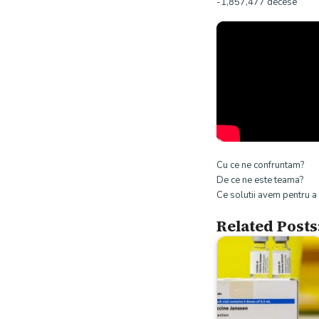
-1,857,477 decese
Cu ce ne confruntam?
De ce ne este teama?
Ce solutii avem pentru a 
Related Posts