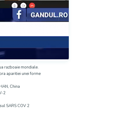
ua razboaie mondiale.
ra aparitiei unei forme
UHAN, China
OV-2
irusul SARS COV 2