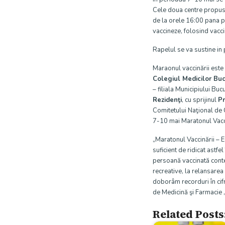
Cele doua centre propus
de la orele 16:00 pana p
vaccineze, folosind vacc
Rapelul se va sustine in
Maraonul vaccinării este
Colegiul Medicilor Buc
– filiala Municipiului Buc
Rezidenţi
, cu sprijinul
Pr
Comitetului Naţional de
7-10 mai Maratonul Vaccin
„Maratonul Vaccinării – E
suficient de ridicat astfe
persoană vaccinată contea
recreative, la relansarea
doborâm recorduri în cifr
de Medicină şi Farmacie „
Related Posts