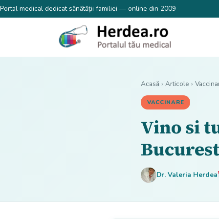
Portal medical dedicat sănătății familiei — online din 2009
Acasă
›
Articole
›
Vaccina
VACCINARE
Vino si t
Bucurest
Dr. Valeria Herdea