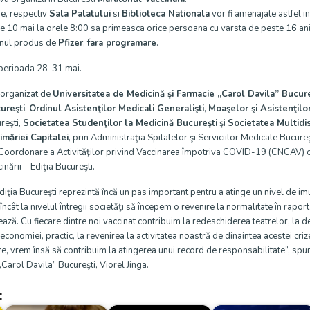
e, respectiv
Sala Palatului
si
Biblioteca Nationala
vor fi amenajate astfel i
e 10 mai la orele 8:00 sa primeasca orice persoana cu varsta de peste 16 ani
inul produs de
Pfizer
,
fara programare
.
 perioada 28-31 mai.
 organizat de
Universitatea de Medicină şi Farmacie „Carol Davila” Bucure
ureşti
,
Ordinul Asistenţilor Medicali Generalişti
,
Moaşelor şi Asistenţilo
ureşti,
Societatea Studenţilor la Medicină Bucureşti
şi
Societatea Multidis
imăriei Capitalei
, prin Administraţia Spitalelor şi Serviciilor Medicale Bucure
 Coordonare a Activităţilor privind Vaccinarea împotriva COVID-19 (CNCAV) o
ării – Ediţia Bucureşti.
diţia Bucureşti reprezintă încă un pas important pentru a atinge un nivel de im
l încât la nivelul întregii societăţi să începem o revenire la normalitate în rapo
ză. Cu fiecare dintre noi vaccinat contribuim la redeschiderea teatrelor, la de
 economiei, practic, la revenirea la activitatea noastră de dinaintea acestei cri
e, vrem însă să contribuim la atingerea unui record de responsabilitate”, spun
Carol Davila” Bucureşti, Viorel Jinga.
: