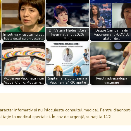
Dr. Valeria Herdea: „Ce a
Despre Campania de
Impotriva virusului nu poti
însemnat anul 2020?
Vaccinare anti-COVID,
lupta decat cu un vaccin…
Prin…
alaturi de…
Acoperirea Vaccinala intre
Saptamana Europeana a
Reactii adverse dupa
Acut si Cronic. Probleme.…
Vaccinarii 24-30 aprilie
vaccinare
aracter informativ și nu înlocuiește consultul medical. Pentru diagnosti
tație la medicul specialist. În caz de urgență, sunați la
112
.