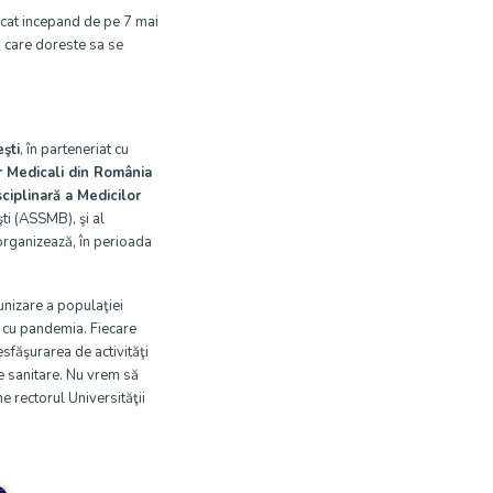
ncat incepand de pe 7 mai
 care doreste sa se
şti
, în parteneriat cu
r Medicali din România
ciplinară a Medicilor
şti (ASSMB), şi al
rganizează, în perioada
unizare a populaţiei
rt cu pandemia. Fiecare
sfăşurarea de activităţi
ze sanitare. Nu vrem să
e rectorul Universităţii