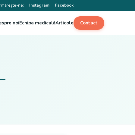
rmărește-ne:
Instagram
Facebook
espre noi
Echipa medicală
Articole
Contact
 –