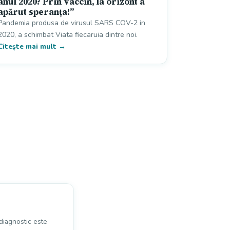
anul 2020? Prin vaccin, la orizont a
apărut speranța!”
Pandemia produsa de virusul SARS COV-2 in
2020, a schimbat Viata fiecaruia dintre noi.
Citește mai mult →
 diagnostic este