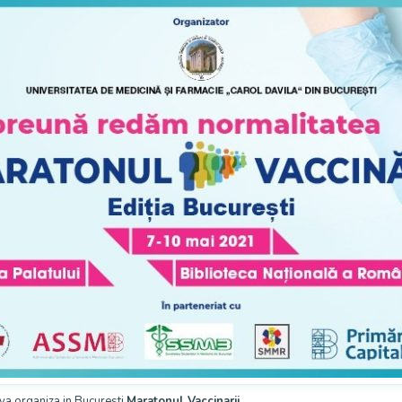
va organiza in Bucuresti
Maratonul Vaccinarii
.