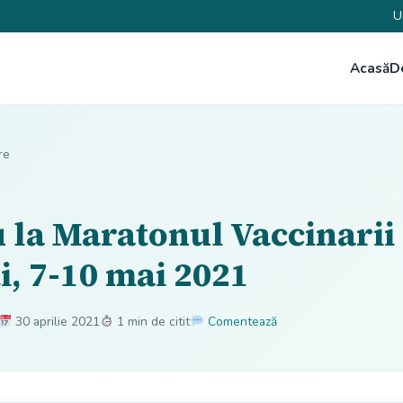
U
Acasă
D
re
u la Maratonul Vaccinarii
i, 7-10 mai 2021
30 aprilie 2021
1 min de citit
Comentează