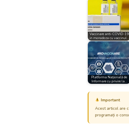
Vaccinare anti-COVID-19
in monodoza cu vaccinul…
Platforma Națională de
Informare cu privire la…
Important
Acest articol are c
programați o consul