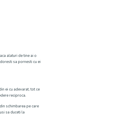
aca alaturi de tine ai o
doresti sa pornesti cu ei
din ei cu adevarat, tot ce
redere reciproca.
 din schimbarea pe care
eusi sa duceti la