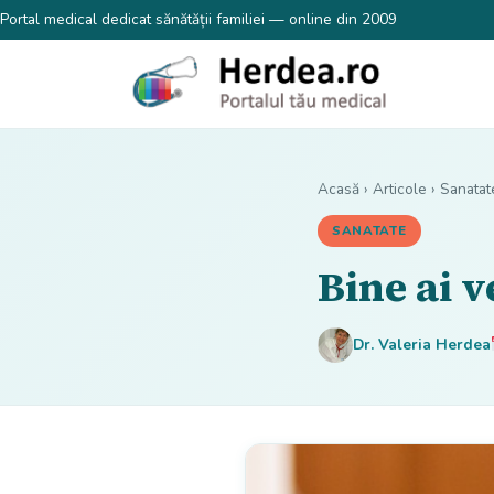
Portal medical dedicat sănătății familiei — online din 2009
Acasă
›
Articole
›
Sanatat
SANATATE
Bine ai v
Dr. Valeria Herdea