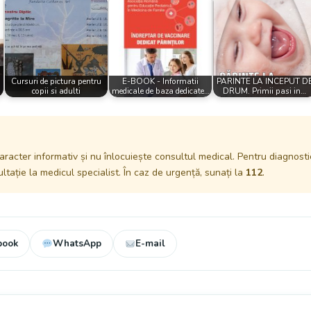
Cursuri de pictura pentru
E-BOOK - Informatii
PARINTE LA INCEPUT D
copii si adulti
medicale de baza dedicate…
DRUM. Primii pasi in…
aracter informativ și nu înlocuiește consultul medical. Pentru diagnosti
tație la medicul specialist. În caz de urgență, sunați la
112
.
book
WhatsApp
E-mail