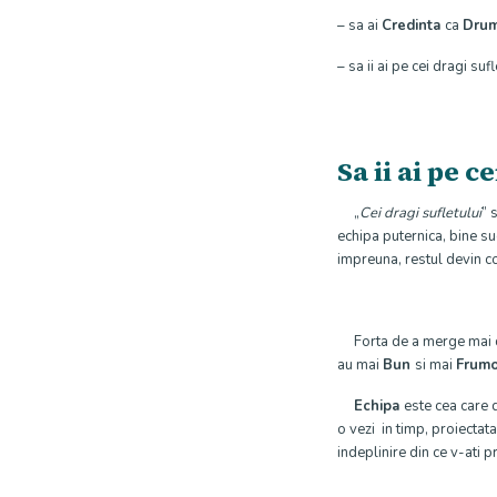
– sa ai
Credinta
ca
Dru
– sa ii ai pe cei dragi suf
Sa ii ai pe c
„
Cei dragi sufletului
” 
echipa puternica, bine su
impreuna, restul devin co
Forta de a merge mai de
au mai
Bun
si mai
Frum
Echipa
este cea care 
o vezi in timp, proiectata 
indeplinire din ce v-ati 