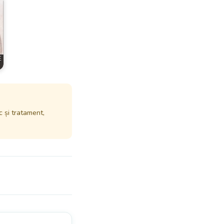
E
c și tratament,