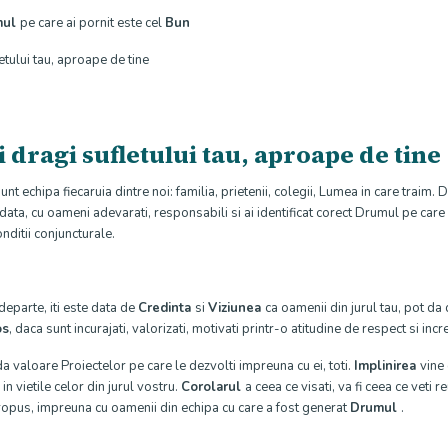
mul
pe care ai pornit este cel
Bun
letului tau, aproape de tine
ei dragi sufletului tau, aproape de tine
sunt echipa fiecaruia dintre noi: familia, prietenii, colegii, Lumea in care traim. D
data, cu oameni adevarati, responsabili si ai identificat corect Drumul pe care 
nditii conjuncturale.
parte, iti este data de
Credinta
si
Viziunea
ca oamenii din jurul tau, pot da 
os
, daca sunt incurajati, valorizati, motivati printr-o atitudine de respect si inc
da valoare Proiectelor pe care le dezvolti impreuna cu ei, toti.
Implinirea
vine
in vietile celor din jurul vostru.
Corolarul
a ceea ce visati, va fi ceea ce veti r
propus, impreuna cu oamenii din echipa cu care a fost generat
Drumul
.