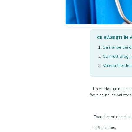
CE GĂSEȘTI ÎN 
Sa ii ai pe cei 
Cu mult drag, 
Valeria Herdea
Un An Nou, un nou inceput
facut, cai noi de batatorit 
Toate le poti duce la bun
– sa fii sanatos,