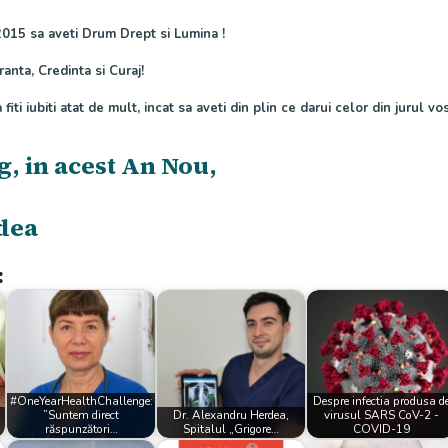
015 sa aveti Drum Drept si Lumina !
anta, Credinta si Curaj!
 fiti iubiti atat de mult, incat sa aveti din plin ce darui celor din jurul vo
g, in acest An Nou,
dea
:
#OneYearHealthChallenge:
Despre infectia produsa d
”Suntem direct
Dr. Alexandru Herdea,
virusul SARS CoV-2 -
răspunzători…
Spitalul „Grigore…
COVID-19