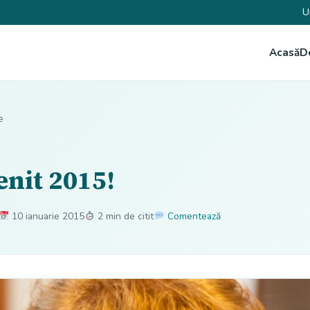
U
Acasă
D
e
enit 2015!
10 ianuarie 2015
2 min de citit
Comentează