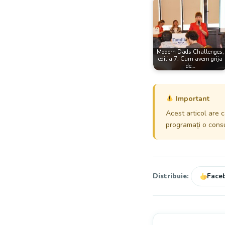
Modern Dads Challenges,
editia 7. Cum avem grija
de…
Important
Acest articol are c
programați o consul
Distribuie:
Face