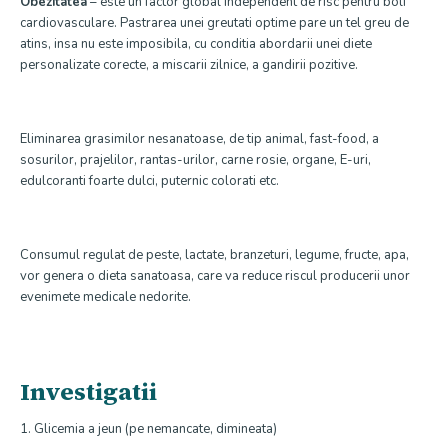
Obezitatea
– este un factor global independent de risc pentru boli
cardiovasculare. Pastrarea unei greutati optime pare un tel greu de
atins, insa nu este imposibila, cu conditia abordarii unei diete
personalizate corecte, a miscarii zilnice, a gandirii pozitive.
Eliminarea grasimilor nesanatoase, de tip animal, fast-food, a
sosurilor, prajelilor, rantas-urilor, carne rosie, organe, E-uri,
edulcoranti foarte dulci, puternic colorati etc.
Consumul regulat de peste, lactate, branzeturi, legume, fructe, apa,
vor genera o dieta sanatoasa, care va reduce riscul producerii unor
evenimete medicale nedorite.
Investigatii
1. Glicemia a jeun (pe nemancate, dimineata)