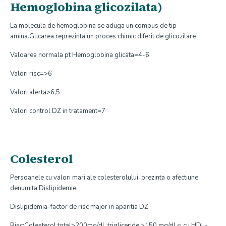
Hemoglobina glicozilata)
La molecula de hemoglobina se aduga un compus de tip
amina.Glicarea reprezinta un proces chimic diferit de glicozilare
Valoarea normala pt Hemoglobina glicata=4-6
Valori risc=>6
Valori alerta>6,5
Valori control DZ in tratament=7
Colesterol
Persoanele cu valori mari ale colesterolului, prezinta o afectiune
denumita Dislipidemie.
Dislipidemia-factor de risc major in aparitia DZ
Risc:Colesterol total>200mg/dl, trigliceride >150 mg/dl şi cu HDL-