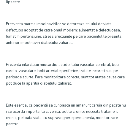
lipseste.
Frecventa mare a imbolnavirilor se datoreaza stilului de viata
defectuos adoptat de catre omul modern: alimentatie defectuoasa,
fumat, hipertensiune, stress,afectiunile pe care pacientul le prezinta,
anterior imbolnaviri diabetului zaharat.
Prezenta infarctului miocardic, accidentului vascular cerebral, bolii
cardio-vasculare, bolii arteriale periferice, tratate incorect sau pe
perioade scurte. Fara monitorizare corecta, sunt tot atatea cauze care
pot duce la aparitia diabetului zaharat.
Este esential ca pacientii sa cunoasca un amanunt caruia din pacate nu
i se acorda importanta cuvenita: bolile cronice necesita tratament
cronic, pe toata viata, cu supraveghere permanenta, monitorizare
pentru: