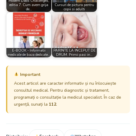
Modern Dads Challenges,
editia 7. Cum avem grija
Cursuri de pictura pentru
de…
copii si adulti
E-BOOK - Informatii
PARINTE LA INCEPUT DE
medicale de baza dedicate…
DRUM. Primii pasi in…
Important
Acest articol are caracter informativ și nu înlocuiește
consultul medical. Pentru diagnostic și tratament,
programați o consultație la medicul specialist. În caz de
urgență, sunați la
112
.