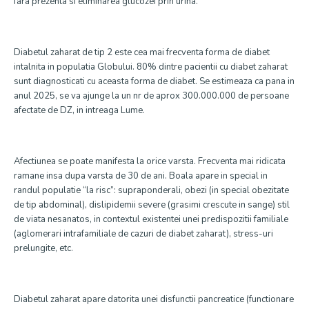
fara prezenta si eliminarea glucozei prin urina.
Diabetul zaharat de tip 2 este cea mai frecventa forma de diabet
intalnita in populatia Globului. 80% dintre pacientii cu diabet zaharat
sunt diagnosticati cu aceasta forma de diabet. Se estimeaza ca pana in
anul 2025, se va ajunge la un nr de aprox 300.000.000 de persoane
afectate de DZ, in intreaga Lume.
Afectiunea se poate manifesta la orice varsta. Frecventa mai ridicata
ramane insa dupa varsta de 30 de ani. Boala apare in special in
randul populatie “la risc”: supraponderali, obezi (in special obezitate
de tip abdominal), dislipidemii severe (grasimi crescute in sange) stil
de viata nesanatos, in contextul existentei unei predispozitii familiale
(aglomerari intrafamiliale de cazuri de diabet zaharat), stress-uri
prelungite, etc.
Diabetul zaharat apare datorita unei disfunctii pancreatice (functionare