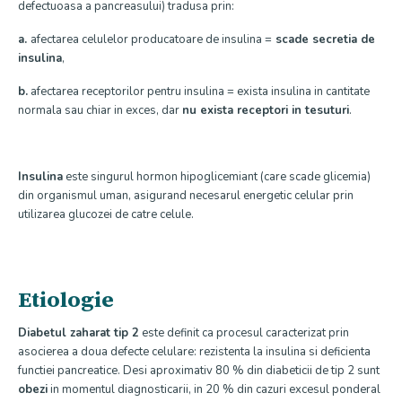
defectuoasa a pancreasului) tradusa prin:
a.
afectarea celulelor producatoare de insulina =
scade secretia de
insulina
,
b.
afectarea receptorilor pentru insulina = exista insulina in cantitate
normala sau chiar in exces, dar
nu exista receptori in tesuturi
.
Insulina
este singurul hormon hipoglicemiant (care scade glicemia)
din organismul uman, asigurand necesarul energetic celular prin
utilizarea glucozei de catre celule.
Etiologie
Diabetul zaharat tip 2
este definit ca procesul caracterizat prin
asocierea a doua defecte celulare: rezistenta la insulina si deficienta
functiei pancreatice. Desi aproximativ 80 % din diabeticii de tip 2 sunt
obezi
in momentul diagnosticarii, in 20 % din cazuri excesul ponderal