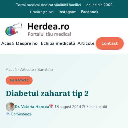
Portal medical dedicat sănătății familiei — online din 2009
Urmărește-ne:
Instagram
Facebook
Acasă
Despre noi
Echipa medicală
Articole
Contact
Acasă
›
Articole
›
Sanatate
SANATATE
Diabetul zaharat tip 2
Dr. Valeria Herdea
18 august 2014
7 min de citit
Comentează