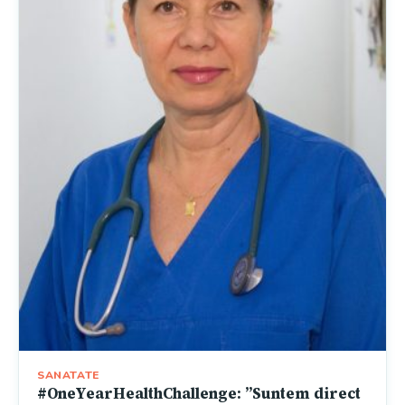
SANATATE
#OneYearHealthChallenge: ”Suntem direct