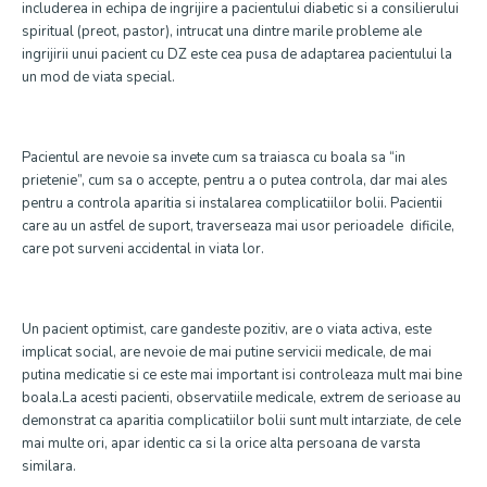
includerea in echipa de ingrijire a pacientului diabetic si a consilierului
spiritual (preot, pastor), intrucat una dintre marile probleme ale
ingrijirii unui pacient cu DZ este cea pusa de adaptarea pacientului la
un mod de viata special.
Pacientul are nevoie sa invete cum sa traiasca cu boala sa “in
prietenie”, cum sa o accepte, pentru a o putea controla, dar mai ales
pentru a controla aparitia si instalarea complicatiilor bolii. Pacientii
care au un astfel de suport, traverseaza mai usor perioadele dificile,
care pot surveni accidental in viata lor.
Un pacient optimist, care gandeste pozitiv, are o viata activa, este
implicat social, are nevoie de mai putine servicii medicale, de mai
putina medicatie si ce este mai important isi controleaza mult mai bine
boala.La acesti pacienti, observatiile medicale, extrem de serioase au
demonstrat ca aparitia complicatiilor bolii sunt mult intarziate, de cele
mai multe ori, apar identic ca si la orice alta persoana de varsta
similara.