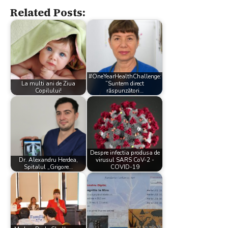
Related Posts:
#OneYearHealthChallenge:
La multi ani de Ziua
”Suntem direct
Copilului!
răspunzători…
Despre infectia produsa de
Dr. Alexandru Herdea,
virusul SARS CoV-2 -
Spitalul „Grigore…
COVID-19