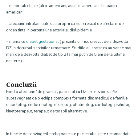
– minoritati etnice (afro-americani, asiatici-americani, hispanici-
americani)
– afectiuni intrafamiliale sau proprii cu risc crescut de afectare de
organ tinta: hipertensiune arteriala, dislipidemie
– mama cu
diabet gestational
( prezinta un risc crescut de a dezvolta
DZ in decursul sarcinilor urmatoare. Studiile au aratat ca au sanse mai
mari de a dezvolta diabet de tip 2 la mai putin de 5 ani de la ultima
nastere.)
Concluzii
Fiind o afectiune “de granita”, pacientul cu DZ are nevoie sa fie
supravegheat de o echipa complexa formata din: medicul de familie,
diabetolog, endocrinolog, neurolog, oftalmolog, cardiolog, psiholog,
kinetoterapeut, terapeut de terapii alternative.
In functie de convingerile religioase ale pacientului, este recomandata