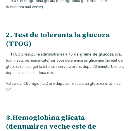
+TTGO+hemoglobina glicata (hemoglobina glicozilata este
denumirea mai veche).
2. Test de toleranta la glucoza
(TTOG)
TTGO
presupune administrarea a
75 de grame de glucoza
, oral
(dimineata pe nemancate), iar apoi determinarea glicemiei (nivelul de
glucoza din sange) la diferite intervale orare: dupa 30 minute, la o ora
dupa aceasta si la doua ore.
Valoarea>180mg/dl la 2 ore dupa administrarea glucozei oral=risc
DZ
3.Hemoglobina glicata-
(denumirea veche este de