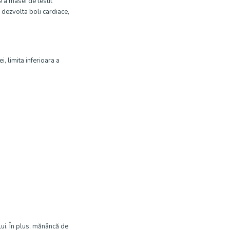
e a masei de tesut
a dezvolta boli cardiace,
, limita inferioara a
lui. În plus, mănâncă de