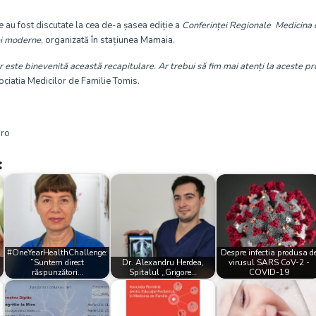
u fost discutate la cea de-a șasea ediție a
Conferinței Regionale Medicina d
ei moderne
, organizată în stațiunea Mamaia.
este binevenită această recapitulare. Ar trebui să fim mai atenți la aceste p
ciatia Medicilor de Familie Tomis.
.ro
:
#OneYearHealthChallenge:
Despre infectia produsa d
”Suntem direct
Dr. Alexandru Herdea,
virusul SARS CoV-2 -
răspunzători…
Spitalul „Grigore…
COVID-19