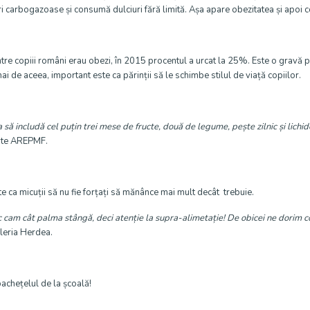
ri carbogazoase și consumă dulciuri fără limită. Așa apare obezitatea și apoi 
 copiii români erau obezi, în 2015 procentul a urcat la 25%. Este o gravă 
ai de aceea, important este ca părinții să le schimbe stilul de viață copiilor.
 să includă cel puțin trei mese de fructe, două de legume, pește zilnic și lichi
inte AREPMF.
 ca micuții să nu fie forțați să mănânce mai mult decât trebuie.
am cât palma stângă, deci atenție la supra-alimetație! De obicei ne dorim cop
leria Herdea.
pachețelul de la școală!