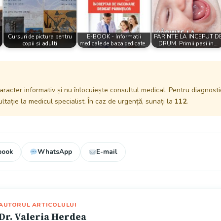
Cursuri de pictura pentru
E-BOOK - Informatii
PARINTE LA INCEPUT D
copii si adulti
medicale de baza dedicate…
DRUM. Primii pasi in…
aracter informativ și nu înlocuiește consultul medical. Pentru diagnosti
tație la medicul specialist. În caz de urgență, sunați la
112
.
book
WhatsApp
E-mail
AUTORUL ARTICOLULUI
Dr. Valeria Herdea