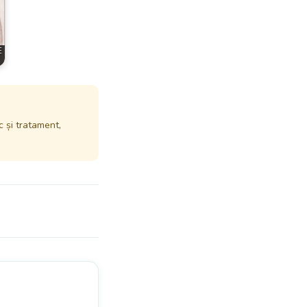
E
c și tratament,