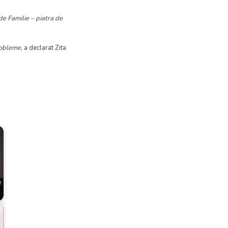
e Familie – piatra de
robleme
, a declarat Zita
e