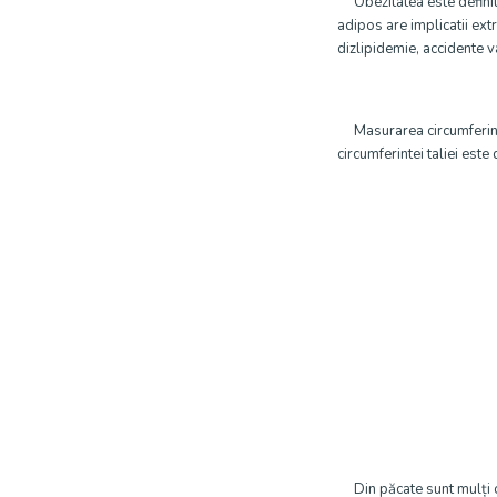
Obezitatea este definita
adipos are implicatii ext
dizlipidemie, accidente v
Masurarea circumferintei 
circumferintei taliei est
Din păcate sunt mulți cop