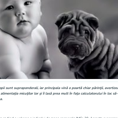
pii sunt supraponderali, iar principala vină o poartă chiar părinţii, avertizea
alimentaţia micuţilor lor şi îi lasă prea mult în faţa calculatorului în loc să-
a.