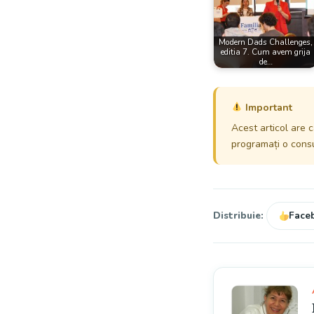
Modern Dads Challenges,
editia 7. Cum avem grija
de…
Important
Acest articol are c
programați o consul
Distribuie:
Face