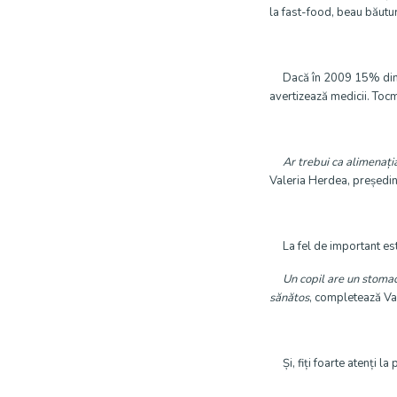
la fast-food, beau băutu
Dacă în 2009 15% dintre
avertizează medicii. Tocm
Ar trebui ca alimenația
Valeria Herdea, președ
La fel de important este
Un copil are un stomac c
sănătos
, completează Va
Și, fiți foarte atenți la 