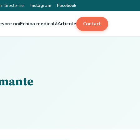
rmărește-ne:
Instagram
Facebook
espre noi
Echipa medicală
Articole
Contact
armante