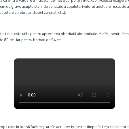
 ca fiind o valoare a indicelui de masa corporala IMC>30. Aceasta exagerar
rem de grave asupta starii de sanatate a copilului (viitorul adult are riscul de 
asculare cerebrale, diabet zaharat, etc.).
taliei este utila pentru aprecierea obezitatii abdominale. Astfel, pentru femei
e de 80 cm, iar pentru barbati de 94 cm.
ii care în loc să facă mișcare în aer liber își petrec timpul în fața calculatoru