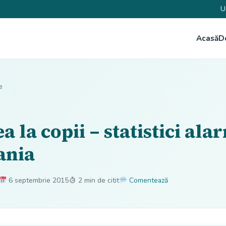
U
Acasă
D
e
a la copii – statistici al
ania
6 septembrie 2015
2 min de citit
Comentează