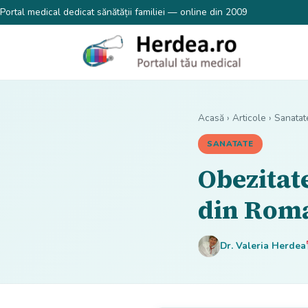
Portal medical dedicat sănătății familiei — online din 2009
Acasă
›
Articole
›
Sanatat
SANATATE
Obezitate
din Rom
Dr. Valeria Herdea