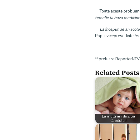
Toate aceste probleme a
temelie la baza medicin
La început de an școlar 
Popa, vicepresedinte Aso
**preluare ReporterNTV
Related Posts
La multi ani de Ziua
Copilului!