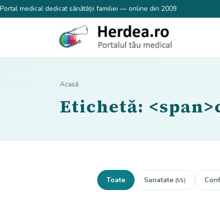
Portal medical dedicat sănătății familiei — online din 2009
Acasă
Etichetă: <span>
Toate
Sanatate
Conf
(55)