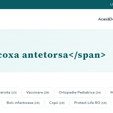
U
Acasă
D
coxa antetorsa</span>
erinta
Vaccinare
Ortopedie Pediatrica
M
(33)
(26)
(24)
Boli infectioase
Copii
Protect Life RO
(18)
(18)
(16)