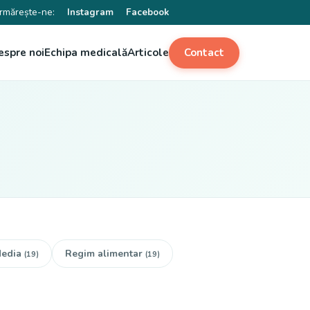
rmărește-ne:
Instagram
Facebook
espre noi
Echipa medicală
Articole
Contact
edia
Regim alimentar
(19)
(19)