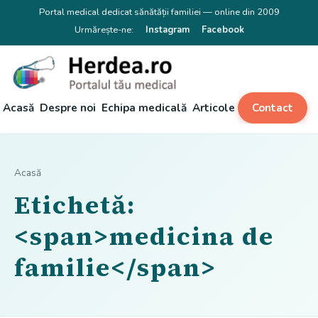
Portal medical dedicat sănătății familiei — online din 2009
Urmărește-ne:
Instagram
Facebook
Acasă
Despre noi
Echipa medicală
Articole
Contact
Acasă
Etichetă:
<span>medicina de
familie</span>