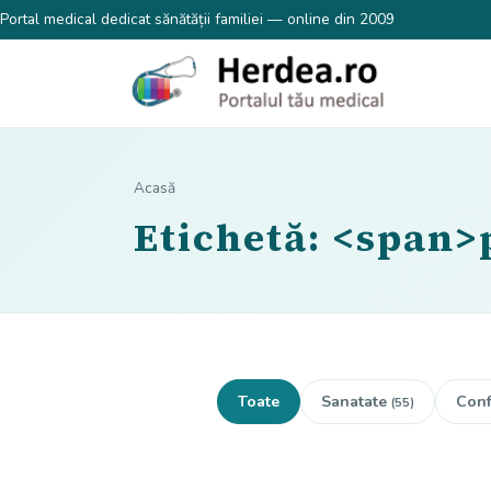
Portal medical dedicat sănătății familiei — online din 2009
Acasă
Etichetă: <span>
Toate
Sanatate
Conf
(55)