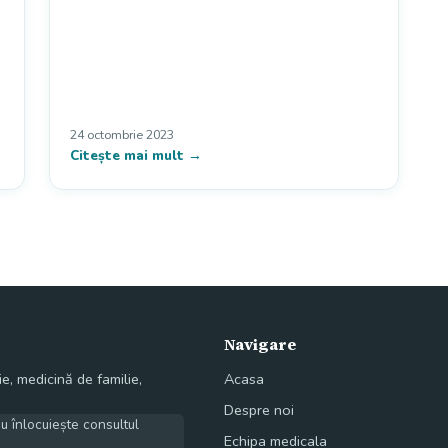
24 octombrie 2023
Citește mai mult →
Navigare
e, medicină de familie,
Acasa
Despre noi
nu înlocuiește consultul
Echipa medicala