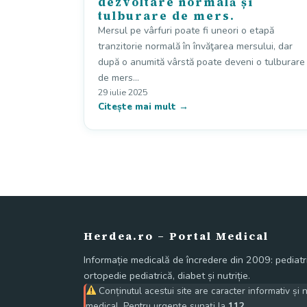
dezvoltare normală și
tulburare de mers.
Mersul pe vârfuri poate fi uneori o etapă
tranzitorie normală în învăţarea mersului, dar
după o anumită vârstă poate deveni o tulburare
de mers…
29 iulie 2025
Citește mai mult →
Herdea.ro – Portal Medical
Informație medicală de încredere din 2009: pediatri
ortopedie pediatrică, diabet și nutriție.
Conținutul acestui site are caracter informativ și 
medical. Pentru urgențe sunați la
112
.