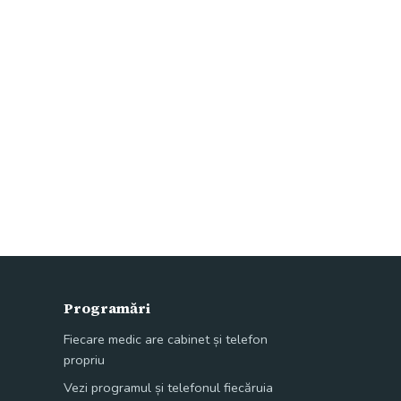
Programări
Fiecare medic are cabinet și telefon
propriu
Vezi programul și telefonul fiecăruia