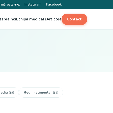
rmărește-ne:
Instagram
Facebook
espre noi
Echipa medicală
Articole
Contact
edia
Regim alimentar
(19)
(19)