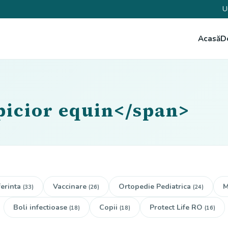
U
Acasă
D
picior equin</span>
erinta
Vaccinare
Ortopedie Pediatrica
M
(33)
(26)
(24)
Boli infectioase
Copii
Protect Life RO
(18)
(18)
(16)