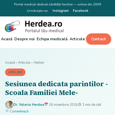
Portal medical dedicat sănătății familiei — online din 2009
Urmărește-ne:
Instagram
Facebook
Acasă
Despre noi
Echipa medicală
Articole
Contact
Acasă
›
Articole
›
Atelier
ATELIER
Sesiunea dedicata parintilor -
Scoala Familiei Mele-
Dr. Valeria Herdea
16 noiembrie 2016
1 min de citit
Comentează