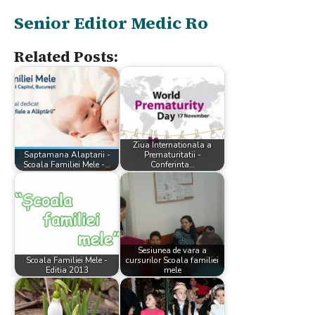
Senior Editor Medic Ro
Related Posts:
Ziua Internationala a
Saptamana Alaptarii -
Prematuritatii -
Scoala Familiei Mele -…
Conferinta…
Sesiunea de vara a
Scoala Familiei Mele -
cursurilor Scoala familiei
Editia 2013
mele