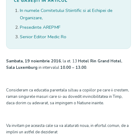
CE GĂSEȘTI ÎN ARTICOL
In numele Comitetului Stiintific si al Echipei de
Organizare,
Presedinte AREPMF
Senior Editor Medic Ro
Sambata, 19 noiembrie 2016
, la et. 13
Hotel Rin Grand Hotel
,
Sala Luxemburg
in intervalul
10.00 – 13.00
.
Consideram ca educatia parentala si/sau a copiilor pe care ii crestem,
raman singurele masuri care si-au dovedit invincibilitatea in Timp,
daca dorim cu adevarat, sa impingem o Natiune inainte.
Va invitam pe aceasta cale sa va alaturati noua, in efortul comun, de a
implini un astfel de deziderat