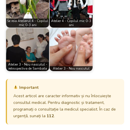
Se reia Atelierul 4 - Copilul
Atelier 4 - Copilul mic 0-3
mic 0-3 ani
ani
Atelier 3 - Nou nascutul -
retrospectiva de Sambata
Atelier 3 - Nou nascutul
Important
Acest articol are caracter informativ și nu înlocuiește
consultul medical. Pentru diagnostic și tratament,
programați o consultație la medicul specialist. În caz de
urgență, sunați la
112
.