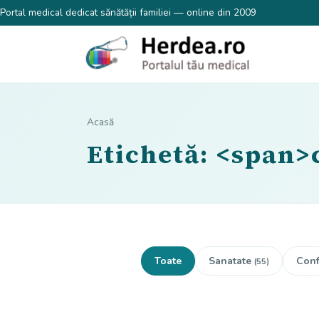
Portal medical dedicat sănătății familiei — online din 2009
Acasă
Etichetă: <span
Toate
Sanatate
Conf
(55)