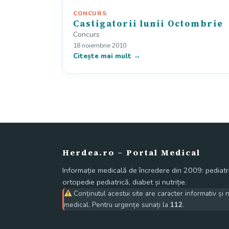
CONCURS
Castigatorii lunii Octombrie
Concurs
18 noiembrie 2010
Citește mai mult →
Herdea.ro – Portal Medical
Informație medicală de încredere din 2009: pediatri
ortopedie pediatrică, diabet și nutriție.
Conținutul acestui site are caracter informativ și 
medical. Pentru urgențe sunați la
112
.