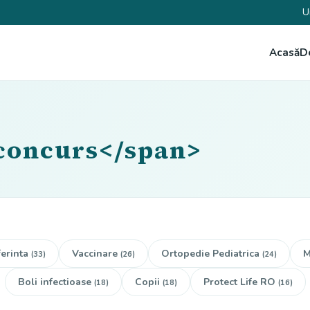
U
Acasă
D
>concurs</span>
erinta
Vaccinare
Ortopedie Pediatrica
M
(33)
(26)
(24)
Boli infectioase
Copii
Protect Life RO
(18)
(18)
(16)