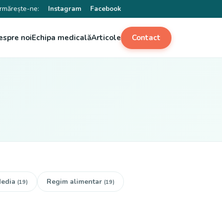
rmărește-ne:
Instagram
Facebook
espre noi
Echipa medicală
Articole
Contact
edia
Regim alimentar
(19)
(19)