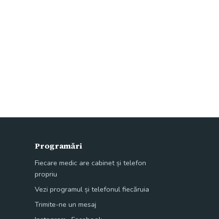
Programări
Fiecare medic are cabinet și telefon
propriu
Vezi programul și telefonul fiecăruia
Trimite-ne un mesaj