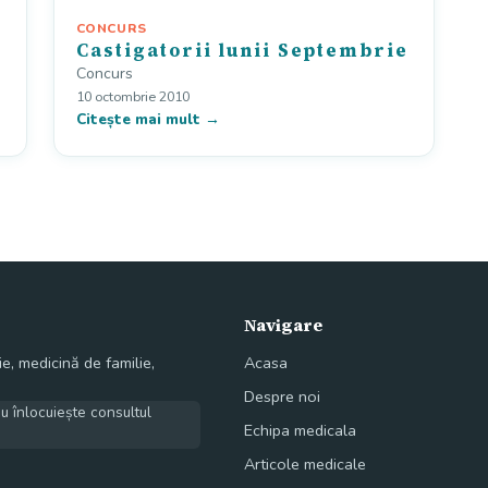
CONCURS
Castigatorii lunii Septembrie
Concurs
10 octombrie 2010
Citește mai mult →
Navigare
e, medicină de familie,
Acasa
Despre noi
nu înlocuiește consultul
Echipa medicala
Articole medicale