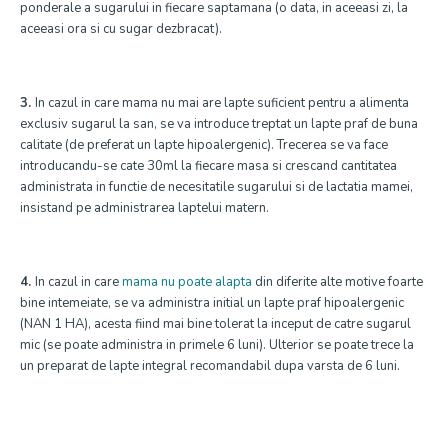
ponderale a sugarului in fiecare saptamana (o data, in aceeasi zi, la
aceeasi ora si cu sugar dezbracat).
3.
In cazul in care mama nu mai are lapte suficient pentru a alimenta
exclusiv sugarul la san, se va introduce treptat un lapte praf de buna
calitate (de preferat un lapte hipoalergenic). Trecerea se va face
introducandu-se cate 30ml la fiecare masa si crescand cantitatea
administrata in functie de necesitatile sugarului si de lactatia mamei,
insistand pe administrarea laptelui matern.
4.
In cazul in care
mama nu poate alapta
din diferite alte motive foarte
bine intemeiate, se va administra initial un lapte praf hipoalergenic
(NAN 1 HA), acesta fiind mai bine tolerat la inceput de catre sugarul
mic (se poate administra in primele 6 luni). Ulterior se poate trece la
un preparat de lapte integral recomandabil dupa varsta de 6 luni.