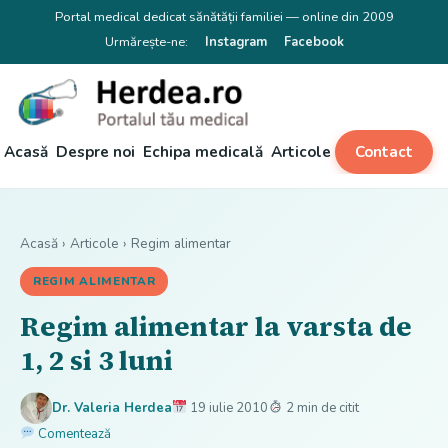
Portal medical dedicat sănătății familiei — online din 2009
Urmărește-ne:
Instagram
Facebook
Acasă
Despre noi
Echipa medicală
Articole
Contact
Acasă
›
Articole
›
Regim alimentar
REGIM ALIMENTAR
Regim alimentar la varsta de
1, 2 si 3 luni
Dr. Valeria Herdea
19 iulie 2010
2 min de citit
Comentează