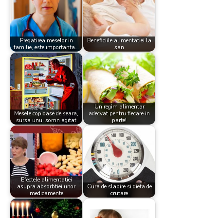
Pregatirea meselor in
Beneficiile alimentatiei la
familie, este importanta…
san
Un regim alimentar
Mesele copioase de seara,
adecvat pentru fiecare in
sursa unui somn agitat
parte!
Efectele alimentatiei
asupra absorbtiei unor
Cura de slabire si dieta de
medicamente
crutare