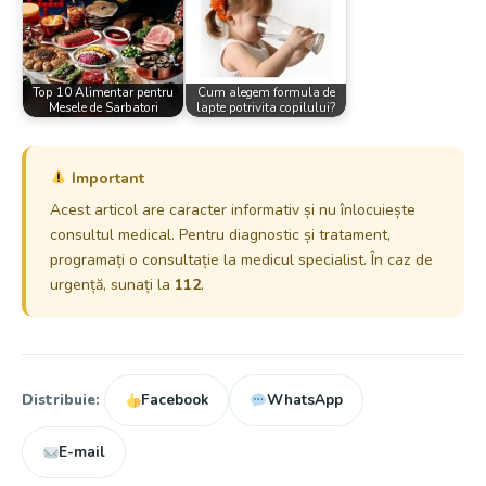
Top 10 Alimentar pentru
Cum alegem formula de
Mesele de Sarbatori
lapte potrivita copilului?
Important
Acest articol are caracter informativ și nu înlocuiește
consultul medical. Pentru diagnostic și tratament,
programați o consultație la medicul specialist. În caz de
urgență, sunați la
112
.
Distribuie:
Facebook
WhatsApp
E-mail