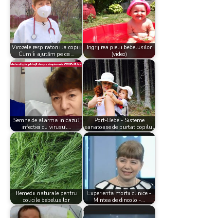
Virozele respiratorii la copii.
Ingrijirea pielii bebelusilor
Cum îi ajutăm pe cei…
(video)
Semne de alarma in cazul
Port-Bebe - Sisteme
infectiei cu virusul…
sanatoase de purtat copilul
Remedii naturale pentru
Experienta mortii clinice -
colicile bebelusilor
Mintea de dincolo -…