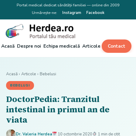
Portal medical dedicat sănătății familiei — online din 2009
Urmărește-ne:
Instagram
Facebook
Acasă
Despre noi
Echipa medicală
Articole
Contact
Acasă
›
Articole
›
Bebelusi
BEBELUSI
DoctorPedia: Tranzitul
intestinal in primul an de
viata
Dr. Valeria Herdea
10 octombrie 2020
1 min de citit