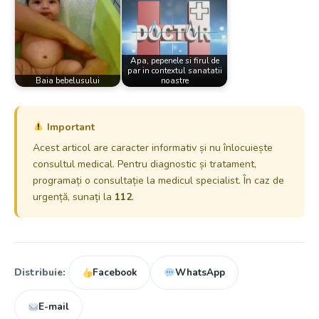
Apa, pepenele si firul de
par in contextul sanatatii
Baia bebelusului
noastre
Important
Acest articol are caracter informativ și nu înlocuiește
consultul medical. Pentru diagnostic și tratament,
programați o consultație la medicul specialist. În caz de
urgență, sunați la
112
.
Distribuie:
Facebook
WhatsApp
E-mail