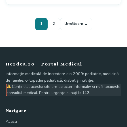
Paginație artic
1
2
Următoare →
Herdea.ro – Portal Medical
Informație medicală de încredere din 2009: pediatrie, medicină
de familie, ortopedie pediatrică, diabet și nutriție.
Conținutul acestui site are caracter informativ și nu înlocuiește
consultul medical. Pentru urgențe sunați la
112
.
Navigare
Acasa