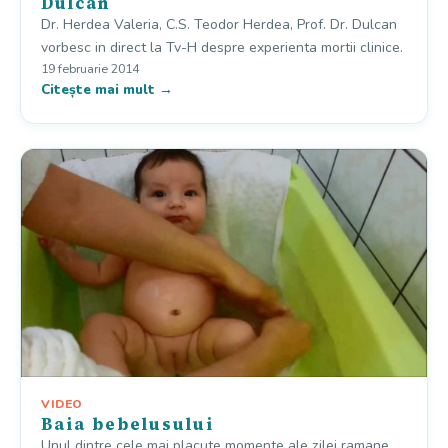
Dulcan
Dr. Herdea Valeria, C.S. Teodor Herdea, Prof. Dr. Dulcan
vorbesc in direct la Tv-H despre experienta mortii clinice.
19 februarie 2014
Citește mai mult →
VIDEO
Baia bebelusului
Unul dintre cele mai placute momente ale zilei ramane