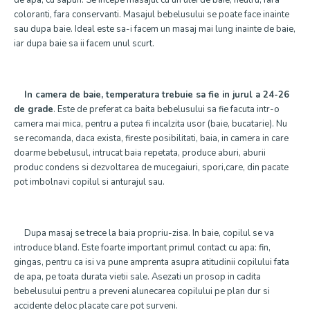
de apa, cu sapun. Se incepe masajul cu un ulei de baie, neutru, fara
coloranti, fara conservanti. Masajul bebelusului se poate face inainte
sau dupa baie. Ideal este sa-i facem un masaj mai lung inainte de baie,
iar dupa baie sa ii facem unul scurt.
In camera de baie, temperatura trebuie sa fie in jurul a 24-26
de grade
. Este de preferat ca baita bebelusului sa fie facuta intr-o
camera mai mica, pentru a putea fi incalzita usor (baie, bucatarie). Nu
se recomanda, daca exista, fireste posibilitati, baia, in camera in care
doarme bebelusul, intrucat baia repetata, produce aburi, aburii
produc condens si dezvoltarea de mucegaiuri, spori,care, din pacate
pot imbolnavi copilul si anturajul sau.
Dupa masaj se trece la baia propriu-zisa. In baie, copilul se va
introduce bland. Este foarte important primul contact cu apa: fin,
gingas, pentru ca isi va pune amprenta asupra atitudinii copilului fata
de apa, pe toata durata vietii sale. Asezati un prosop in cadita
bebelusului pentru a preveni alunecarea copilului pe plan dur si
accidente deloc placate care pot surveni.