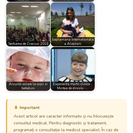
Saptamana Internationala
Serbarea de Craciun 2016
a Alaptarii
Arsurile solare la copii si
Experienta mortii clinice -
bebelusi
Mintea de dincolo -…
Important
Acest articol are caracter informativ și nu înlocuiește
consultul medical. Pentru diagnostic și tratament,
programați o consultație la medicul specialist. În caz de