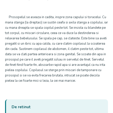
Prosopelul se aseaza in cadita, inspre zona capului si toracelui. Cu
mana stanga (la dreptaci) se sustin ceafa si axila stanga a copilului, iar
cu mana dreapta se spala copilul peste tot. Se insista cu blandete pe
tot corpul, cu miscari circulare, ceea ce va duce la destinderea si
relaxarea bebelusului. Se spala pe cap, se clateste. Este bine sa aveti
pregatit si un ibric cu apa calda, cu care clatim copilasul la scoaterea
din cada. Sustinem copilasul de abdomen, il clatim peste tot, ultima
data se va clati partea anterioara si zona genital. Se scoate din apa in
prosopul pe care il aveti pregatit si/sau in servetul de finet. Servetul
de finet fiind foarte fin, absoarbe rapid apa si are avantajul ca nu irita
pielea copilului. Copilasul se sterge prin miscari de tamponare cu
prosopul si se va evita frecarea brutala, intrucat se poate decola
pielea la cei foarte mici si leza, la cei mai maricei.
De retinut