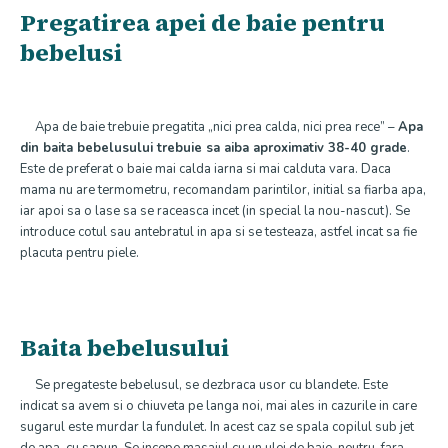
Pregatirea apei de baie pentru
bebelusi
Apa de baie trebuie pregatita „nici prea calda, nici prea rece” –
Apa
din baita bebelusului trebuie sa aiba aproximativ 38-40 grade
.
Este de preferat o baie mai calda iarna si mai calduta vara. Daca
mama nu are termometru, recomandam parintilor, initial sa fiarba apa,
iar apoi sa o lase sa se raceasca incet (in special la nou-nascut). Se
introduce cotul sau antebratul in apa si se testeaza, astfel incat sa fie
placuta pentru piele.
Baita bebelusului
Se pregateste bebelusul, se dezbraca usor cu blandete. Este
indicat sa avem si o chiuveta pe langa noi, mai ales in cazurile in care
sugarul este murdar la fundulet. In acest caz se spala copilul sub jet