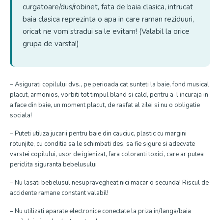
curgatoare/dus/robinet, fata de baia clasica, intrucat
baia clasica reprezinta o apa in care raman reziduuri,
oricat ne vom stradui sa le evitam! (Valabil la orice
grupa de varsta!)
– Asigurati copilului dvs., pe perioada cat sunteti la baie, fond musical
placut, armonios, vorbiti tot timpul bland si cald, pentru a-l incuraja in
a face din baie, un moment placut, de rasfat al zilei si nu o obligatie
sociala!
– Puteti utiliza jucarii pentru baie din cauciuc, plastic cu margini
rotunjite, cu conditia sa le schimbati des, sa fie sigure si adecvate
varstei copilului, usor de igienizat, fara coloranti toxici, care ar putea
periclita siguranta bebelusului
– Nu lasati bebelusul nesupravegheat nici macar o secunda! Riscul de
accidente ramane constant valabil!
– Nu utilizati aparate electronice conectate la priza in/langa/baia