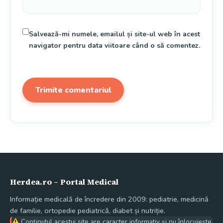
Salvează-mi numele, emailul și site-ul web în acest
navigator pentru data viitoare când o să comentez.
Herdea.ro – Portal Medical
Informație medicală de încredere din 2009: pediatrie, medicină
de familie, ortopedie pediatrică, diabet și nutriție.
Conținutul acestui site are caracter informativ și nu înlocuiește