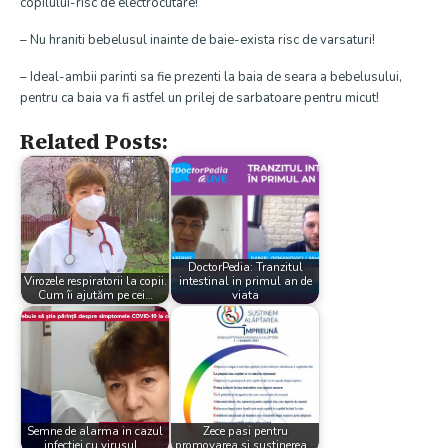
copilului-risc de electrocutare!
– Nu hraniti bebelusul inainte de baie-exista risc de varsaturi!
– Ideal-ambii parinti sa fie prezenti la baia de seara a bebelusului,
pentru ca baia va fi astfel un prilej de sarbatoare pentru micut!
Related Posts:
DoctorPedia: Tranzitul
Virozele respiratorii la copii.
intestinal in primul an de
Cum îi ajutăm pe cei…
viata
Semne de alarma in cazul
Zece pasi pentru
infectiei cu virusul…
promovarea si sustinerea…