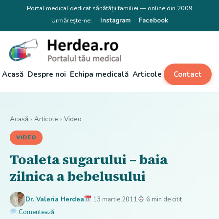
Portal medical dedicat sănătății familiei — online din 2009
Urmărește-ne:
Instagram
Facebook
Acasă
Despre noi
Echipa medicală
Articole
Contact
Acasă
›
Articole
›
Video
VIDEO
Toaleta sugarului – baia
zilnica a bebelusului
Dr. Valeria Herdea
13 martie 2011
6 min de citit
Comentează