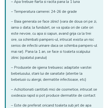
– Apa trebuie fiarta si racita pana la 1 luna
– Temperatura camerei: 24-26 de grade
– Baia generala se face zilnic! (vara de doua ori pe zi,
iarna o data; la fundulet, se va spala ori de cate ori
este nevoie, cu apa si sapun, avand grija ca la trei
ore, sa schimbati pampers-ul, intrucat exista un risc
serios de infectii urinare daca se schimba pampers-ul
mai rar). Pana la 1 an, se face si toaleta scalpului
zilnic (spalatul parului)
– Produsele de igiena trebuiesc adaptate varstei
bebelusului, starii lui de sanatate (atentie la
bebelusii cu alergii, dermatite infectioase, etc)
– Achizitionati cantitati mici de cosmetice, intrucat se
oxideaza rapid si pot produce dermatite de contact
– Este de preferat oricand toaleta sub jet de apa