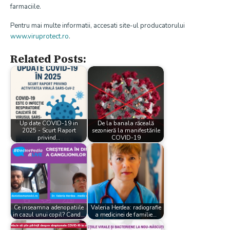
farmaciile.
Pentru mai multe informatii, accesati site-ul producatorului
www.viruprotect.ro
.
Related Posts:
Up date COVID-19 in
De la banala răceală
2025 - Scurt Raport
sezonieră la manifestările
privind…
COVID-19
Ce inseamna adenopatiile
Valeria Herdea: radiografie
in cazul unui copil? Cand…
a medicinei de familie…