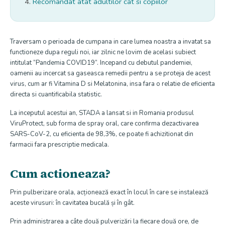
Recomandat atat adultilor cat si copiilor
Traversam o perioada de cumpana in care lumea noastra a invatat sa
functioneze dupa reguli noi, iar zilnic ne lovim de acelasi subiect
intitulat “Pandemia COVID19”. Incepand cu debutul pandemiei,
oamenii au incercat sa gaseasca remedii pentru a se proteja de acest
virus, cum ar fi Vitamina D si Melatonina, insa fara o relatie de eficienta
directa si cuantificabila statistic.
La inceputul acestui an, STADA a lansat si in Romania produsul
ViruProtect, sub forma de spray oral, care confirma dezactivarea
SARS-CoV-2, cu eficienta de 98,3%, ce poate fi achizitionat din
farmacii fara prescriptie medicala.
Cum actioneaza?
Prin pulberizare orala, acționează exact în locul în care se instalează
aceste virusuri: în cavitatea bucală și în gât.
Prin administrarea a câte două pulverizări la fiecare două ore, de