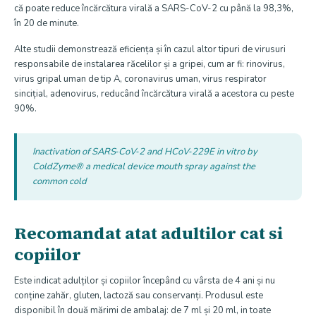
că poate reduce încărcătura virală a SARS-CoV-2 cu până la 98,3%,
în 20 de minute.
Alte studii demonstrează eficiența și în cazul altor tipuri de virusuri
responsabile de instalarea răcelilor și a gripei, cum ar fi: rinovirus,
virus gripal uman de tip A, coronavirus uman, virus respirator
sincițial, adenovirus, reducând încărcătura virală a acestora cu peste
90%.
Inactivation of SARS‐CoV‐2 and HCoV‐229E in vitro by
ColdZyme® a medical device mouth spray against the
common cold
Recomandat atat adultilor cat si
copiilor
Este indicat adulților și copiilor începând cu vârsta de 4 ani și nu
conține zahăr, gluten, lactoză sau conservanți. Produsul este
disponibil în două mărimi de ambalaj: de 7 ml și 20 ml, in toate