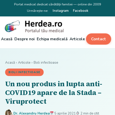
Portal medical dedicat sănătății familiei — online din 2009
Urmărește-ne:
Instagram
Facebook
Acasă
Despre noi
Echipa medicală
Articole
Contact
Acasă
›
Articole
›
Boli infectioase
BOLI INFECTIOASE
Un nou produs in lupta anti-
COVID19 apare de la Stada –
Viruprotect
Dr. Alexandru Herdea
5 aprilie 2021
2 min de citit