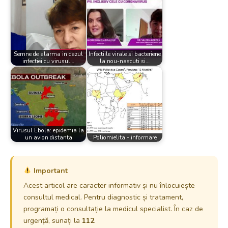
Semne de alarma in cazul
Infectiile virale si bacteriene
infectiei cu virusul…
la nou-nascuti si…
Virusul Ebola: epidemia la
un avion distanta
Poliomielita - informare
Important
Acest articol are caracter informativ și nu înlocuiește
consultul medical. Pentru diagnostic și tratament,
programați o consultație la medicul specialist. În caz de
urgență, sunați la
112
.