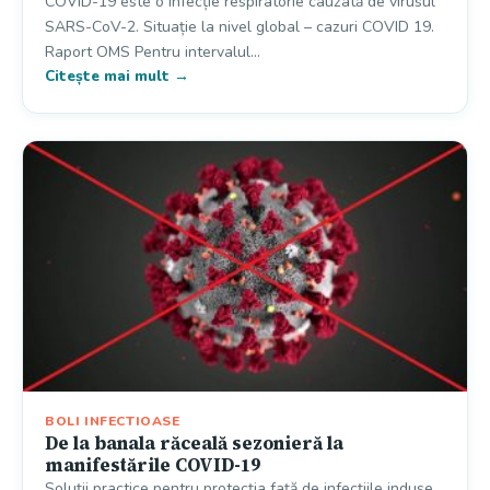
COVID-19 este o infecție respiratorie cauzată de virusul
SARS-CoV-2. Situație la nivel global – cazuri COVID 19.
Raport OMS Pentru intervalul…
Citește mai mult →
BOLI INFECTIOASE
De la banala răceală sezonieră la
manifestările COVID-19
Soluții practice pentru protecția față de infecțiile induse