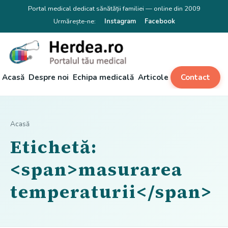
Portal medical dedicat sănătății familiei — online din 2009
Urmărește-ne:
Instagram
Facebook
Acasă
Despre noi
Echipa medicală
Articole
Contact
Acasă
Etichetă:
<span>masurarea
temperaturii</span>