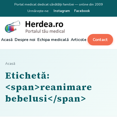
Portal medical dedicat sănătății familiei — online din 2009
Urmărește-ne:
Instagram
Facebook
Acasă
Despre noi
Echipa medicală
Articole
Contact
Acasă
Etichetă:
<span>reanimare
bebelusi</span>