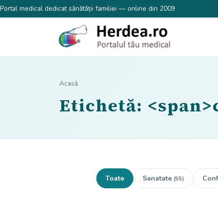
Portal medical dedicat sănătății familiei — online din 2009
Acasă
Etichetă: <span>
Toate
Sanatate
Conf
(55)