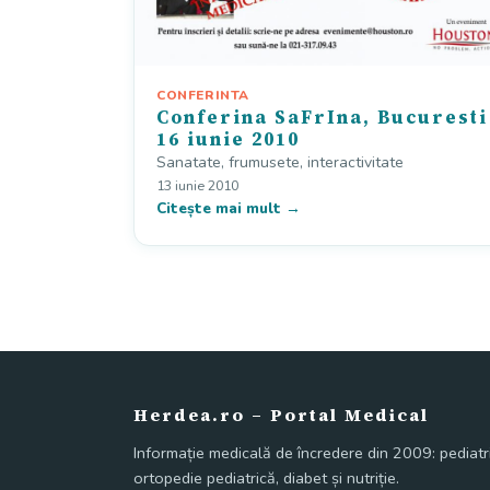
CONFERINTA
Conferina SaFrIna, Bucuresti
16 iunie 2010
Sanatate, frumusete, interactivitate
13 iunie 2010
Citește mai mult →
Herdea.ro – Portal Medical
Informație medicală de încredere din 2009: pediatri
ortopedie pediatrică, diabet și nutriție.