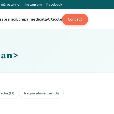
rmărește-ne:
Instagram
Facebook
espre noi
Echipa medicală
Articole
Contact
pan>
edia
Regim alimentar
(19)
(19)