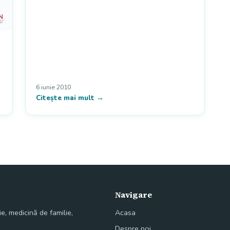
6 iunie 2010
Citește mai mult →
Navigare
e, medicină de familie,
Acasa
Despre noi