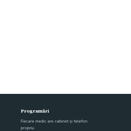
Programări
Fiecare medic are cabinet și telefon
propriu