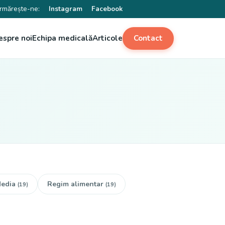
rmărește-ne:
Instagram
Facebook
espre noi
Echipa medicală
Articole
Contact
edia
Regim alimentar
(19)
(19)