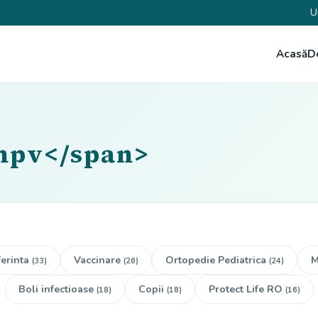
U
Acasă
D
>hpv</span>
erinta
Vaccinare
Ortopedie Pediatrica
M
(33)
(26)
(24)
Boli infectioase
Copii
Protect Life RO
(18)
(18)
(16)