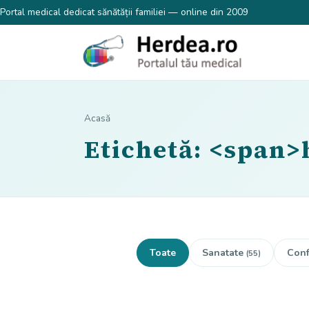
Portal medical dedicat sănătății familiei — online din 2009
Acasă
Etichetă: <span
Toate
Sanatate
Conf
(55)