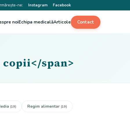
rmărește-ne:
Instagram
Facebook
espre noi
Echipa medicală
Articole
Contact
 copii</span>
edia
Regim alimentar
(19)
(19)