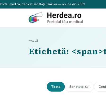
Portal medical dedicat sănătății familiei — online din 2009
Acasă
Etichetă: <span>
Toate
Sanatate
Conf
(55)