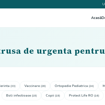
U
Acasă
D
trusa de urgenta pentru
erinta
Vaccinare
Ortopedie Pediatrica
M
(33)
(26)
(24)
Boli infectioase
Copii
Protect Life RO
(18)
(18)
(16)