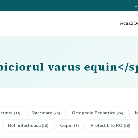
U
Acasă
D
piciorul varus equin</
erinta
Vaccinare
Ortopedie Pediatrica
M
(33)
(26)
(24)
Boli infectioase
Copii
Protect Life RO
(18)
(18)
(16)