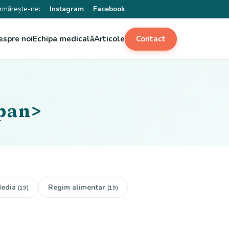
rmărește-ne:
Instagram
Facebook
espre noi
Echipa medicală
Articole
Contact
span>
edia
Regim alimentar
(19)
(19)