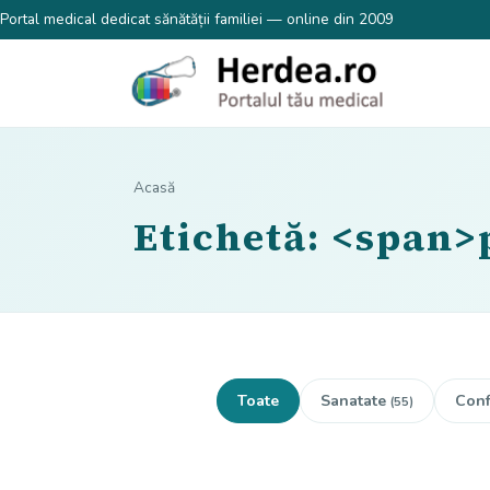
Portal medical dedicat sănătății familiei — online din 2009
Acasă
Etichetă: <span>
Toate
Sanatate
Conf
(55)